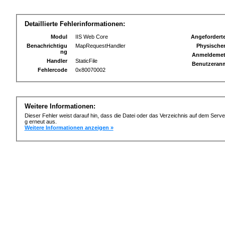
Detaillierte Fehlerinformationen:
Modul
IIS Web Core
Angefordert
Benachrichtigu
MapRequestHandler
Physischer
ng
Anmeldeme
Handler
StaticFile
Benutzeran
Fehlercode
0x80070002
Weitere Informationen:
Dieser Fehler weist darauf hin, dass die Datei oder das Verzeichnis auf dem Serve
g erneut aus.
Weitere Informationen anzeigen »