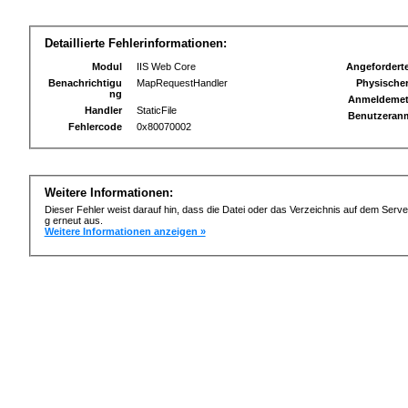
Detaillierte Fehlerinformationen:
Modul
IIS Web Core
Angefordert
Benachrichtigu
MapRequestHandler
Physischer
ng
Anmeldeme
Handler
StaticFile
Benutzeran
Fehlercode
0x80070002
Weitere Informationen:
Dieser Fehler weist darauf hin, dass die Datei oder das Verzeichnis auf dem Serve
g erneut aus.
Weitere Informationen anzeigen »